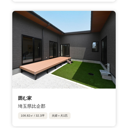
囲む家
埼玉県比企郡
106.82㎡ / 32.3坪
夫婦＋犬1匹