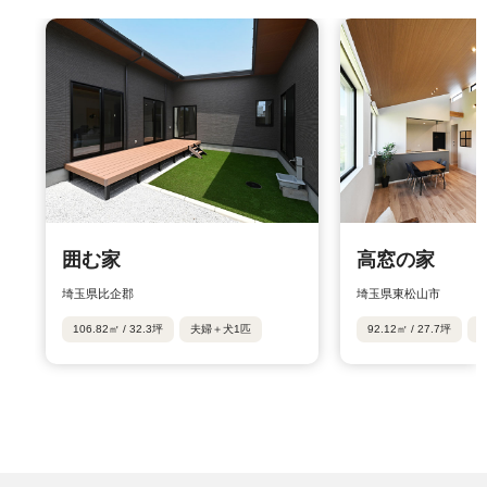
囲む家
高窓の家
埼玉県比企郡
埼玉県東松山市
106.82㎡ / 32.3坪
夫婦＋犬1匹
92.12㎡ / 27.7坪